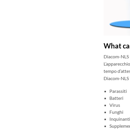
What ca
Diacom-NLS tr
L’apparecchio
tempo d’attes
Diacom-NLS te
Parassiti
Batteri
Virus
Funghi
Inquinanti
Supplement