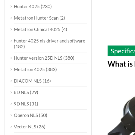
(230)
Hunter 4025
(2)
Metatron Hunter Scan
(4)
Metatron Clinical 4025
hunter 4025 nls driver and software
(182)
Specific
(380)
Hunter version 25D NLS
What is
(383)
Metatron 4025
(16)
DIACOM NLS
(29)
8D NLS
(31)
9D NLS
(50)
Oberon NLS
(26)
Vector NLS