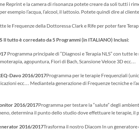
ne Reprint e la camera di risonanza potete creare da soli tutti i r
per esempio l’acqua, l’alcool, il lattosio. Potete quindi dire al clie
te le Frequenze della Dottoressa Clark e Rife per poter fare Terap
l tutto è corredato da 5 Programmi (in ITALIANO) Inclusi:
017
Programma principale di “Diagnosi e Terapia NLS” con tutte le 
omoterapia, agopuntura, Fiori di Bach, Scansione Veloce 3D ecc…
REQ-Davo 2016/2017
Programma per le terapie Frequenziali (unico 
sicazioni ecc… Mediantela generazione di Frequenze tecniche e l’a
nitor 2016/2017
Programma per testare la “salute” degli ambient
meno, determina il punto dello studio dove effettuare le terapie, il
nerator 2016/2017
Trasforma il nostro Diacom In un generatore 