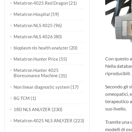
(21)
Metatron 4025 Red Dragon
(59)
Metatron Hospital
(96)
Metatron NLS 4025
(80)
Metatron NLS 4026
(20)
bioplasm nls health analyzer
Con questo app
(55)
Metatron Hunter Price
Nella databas
Metatron Hunter 4025
riproducibili.
Bioresonance Machine
(35)
Secondo gli s
(17)
Non linear diagnostic system
omeopatici, e
(1)
8G TCM
terapeutico a
suo livello.
(230)
18D NLS ANLYZER
(223)
Metatron 4025 NLS ANLYZER
Tramite una c
modelli di os