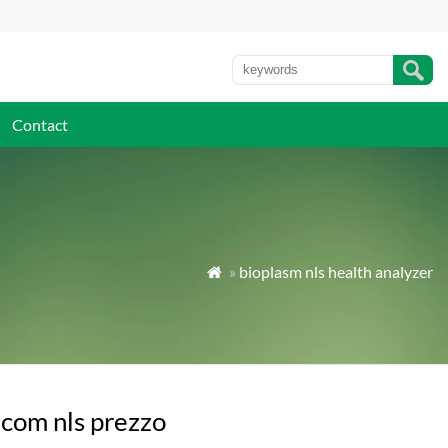
Contact
»
bioplasm nls health analyzer

acom nls prezzo