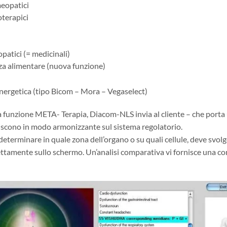
eopatici
oterapici
opatici (= medicinali)
za alimentare (nuova funzione)
nergetica (tipo Bicom – Mora – Vegaselect)
a funzione META- Terapia, Diacom-NLS invia al cliente – che porta u
iscono in modo armonizzante sul sistema regolatorio.
determinare in quale zona dell’organo o su quali cellule, deve svolge
irettamente sullo schermo. Un’analisi comparativa vi fornisce una 