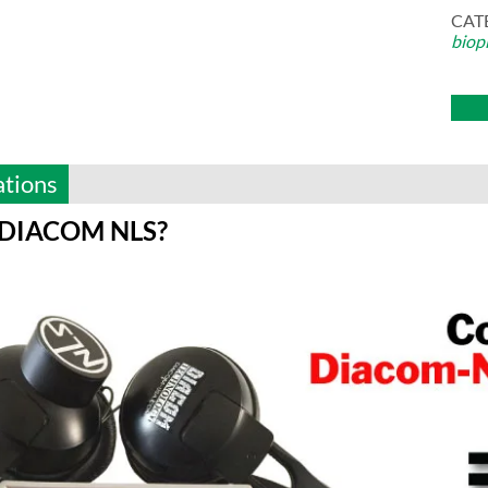
CAT
biop
ations
 DIACOM NLS?