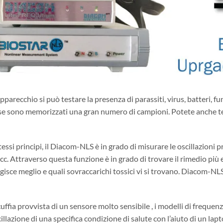
arecchio si può testare la presenza di parassiti, virus, batteri, fun
e sono memorizzati una gran numero di campioni. Potete anche testar
tessi principi, il Diacom-NLS è in grado di misurare le oscillazion
cc. Attraverso questa funzione è in grado di trovare il rimedio più
gisce meglio e quali sovraccarichi tossici vi si trovano. Diacom-NLS
uffia provvista di un sensore molto sensibile , i modelli di frequen
cillazione di una specifica condizione di salute con l’aiuto di un l