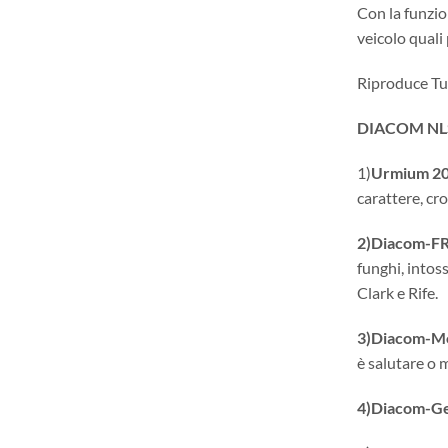
Con la funzio
veicolo quali 
Riproduce Tut
DIACOM NLS I
1)
Urmium 2
carattere, cr
2)Diacom-F
funghi, intos
Clark e Rife.
3)Diacom-Mo
è salutare o 
4)Diacom-Ge